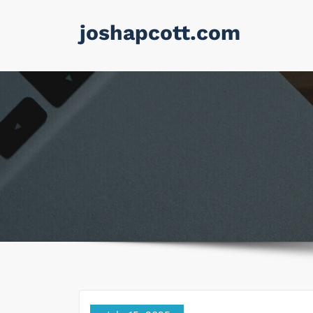
Skip
joshapcott.com
to
content