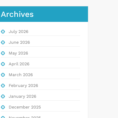
Archives
July 2026
June 2026
May 2026
April 2026
March 2026
February 2026
January 2026
December 2025
November 2025