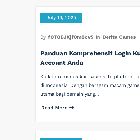
July 13, 2025
By
fOT8EJXjf0m8ov5
In
Berita Games
Panduan Komprehensif Login K
Account Anda
Kudatoto merupakan salah satu platform jud
di Indonesia. Dengan beragam macam game
utama bagi pemain yang…
Read More