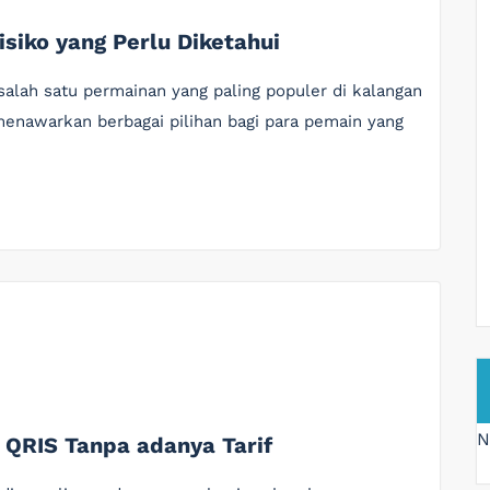
siko yang Perlu Diketahui
 salah satu permainan yang paling populer di kalangan
 menawarkan berbagai pilihan bagi para pemain yang
N
 QRIS Tanpa adanya Tarif