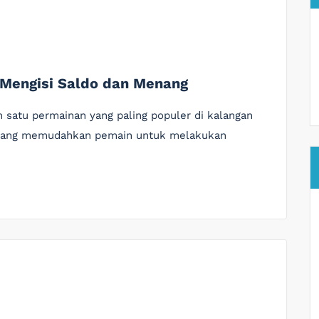
 Mengisi Saldo dan Menang
ah satu permainan yang paling populer di kalangan
a yang memudahkan pemain untuk melakukan