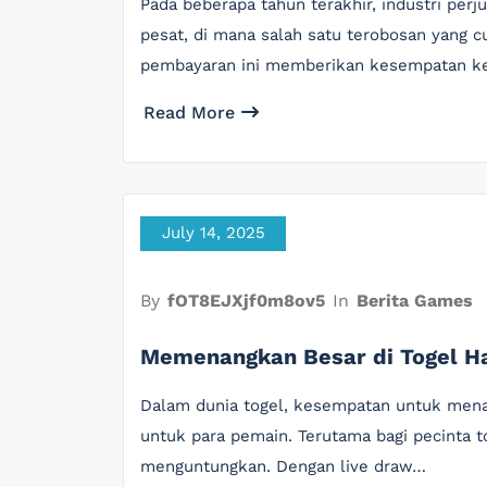
Pada beberapa tahun terakhir, industri pe
pesat, di mana salah satu terobosan yang c
pembayaran ini memberikan kesempatan 
Read More
July 14, 2025
By
fOT8EJXjf0m8ov5
In
Berita Games
Memenangkan Besar di Togel Har
Dalam dunia togel, kesempatan untuk menan
untuk para pemain. Terutama bagi pecinta to
menguntungkan. Dengan live draw…