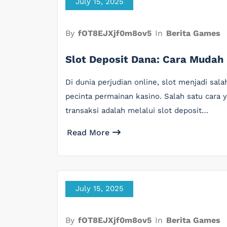
July 15, 2025
By
fOT8EJXjf0m8ov5
In
Berita Games
Slot Deposit Dana: Cara Mudah
Di dunia perjudian online, slot menjadi sal
pecinta permainan kasino. Salah satu car
transaksi adalah melalui slot deposit…
Read More
July 15, 2025
By
fOT8EJXjf0m8ov5
In
Berita Games