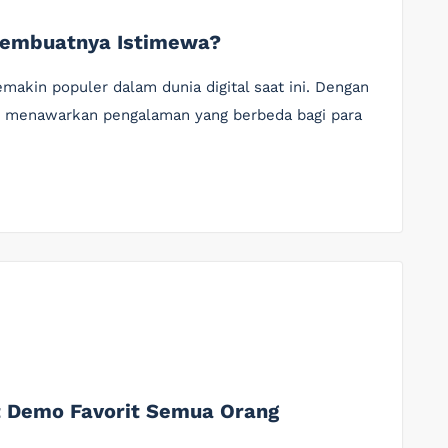
Membuatnya Istimewa?
makin populer dalam dunia digital saat ini. Dengan
4d menawarkan pengalaman yang berbeda bagi para
t Demo Favorit Semua Orang