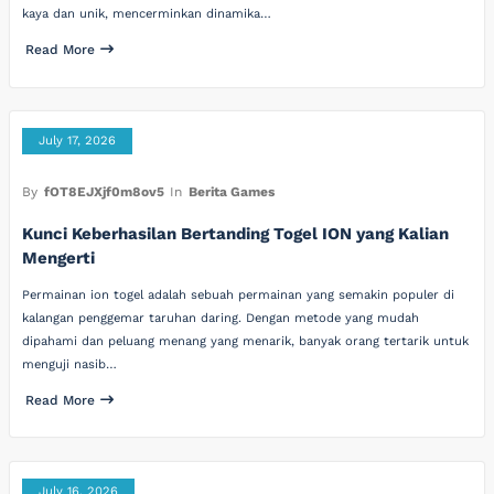
kaya dan unik, mencerminkan dinamika…
Read More
July 17, 2026
By
fOT8EJXjf0m8ov5
In
Berita Games
Kunci Keberhasilan Bertanding Togel ION yang Kalian
Mengerti
Permainan ion togel adalah sebuah permainan yang semakin populer di
kalangan penggemar taruhan daring. Dengan metode yang mudah
dipahami dan peluang menang yang menarik, banyak orang tertarik untuk
menguji nasib…
Read More
July 16, 2026