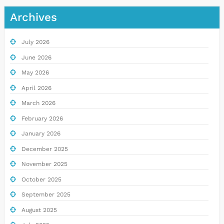
Archives
July 2026
June 2026
May 2026
April 2026
March 2026
February 2026
January 2026
December 2025
November 2025
October 2025
September 2025
August 2025