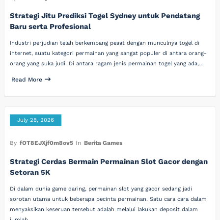
Strategi Jitu Prediksi Togel Sydney untuk Pendatang
Baru serta Profesional
Industri perjudian telah berkembang pesat dengan munculnya togel di
internet, suatu kategori permainan yang sangat populer di antara orang-
orang yang suka judi. Di antara ragam jenis permainan togel yang ada,…
Read More
July 28, 2026
By
fOT8EJXjf0m8ov5
In
Berita Games
Strategi Cerdas Bermain Permainan Slot Gacor dengan
Setoran 5K
Di dalam dunia game daring, permainan slot yang gacor sedang jadi
sorotan utama untuk beberapa pecinta permainan. Satu cara cara dalam
menyaksikan keseruan tersebut adalah melalui lakukan deposit dalam
jumlah…