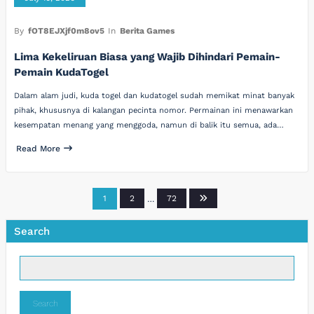
By
fOT8EJXjf0m8ov5
In
Berita Games
Lima Kekeliruan Biasa yang Wajib Dihindari Pemain-
Pemain KudaTogel
Dalam alam judi, kuda togel dan kudatogel sudah memikat minat banyak
pihak, khususnya di kalangan pecinta nomor. Permainan ini menawarkan
kesempatan menang yang menggoda, namun di balik itu semua, ada…
Read More
Posts
1
2
…
72
pagination
Search
Search