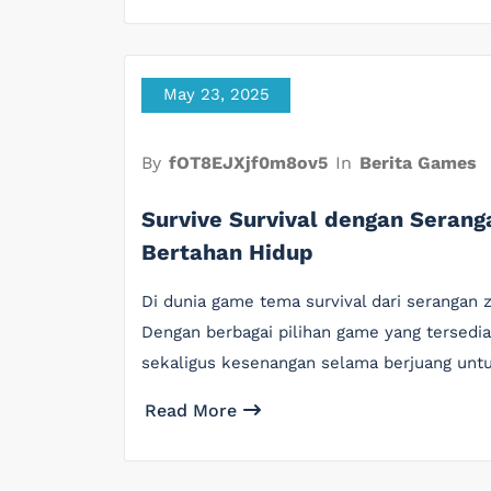
May 23, 2025
By
fOT8EJXjf0m8ov5
In
Berita Games
Survive Survival dengan Seran
Bertahan Hidup
Di dunia game tema survival dari serangan
Dengan berbagai pilihan game yang tersedi
sekaligus kesenangan selama berjuang unt
Read More