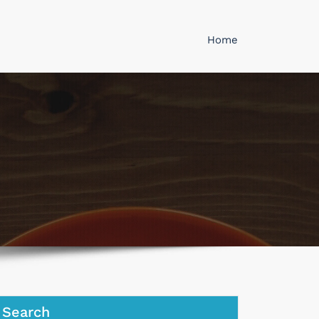
Home
Search