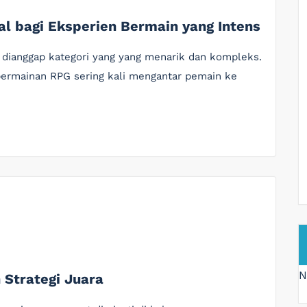
l bagi Eksperien Bermain yang Intens
 dianggap kategori yang yang menarik dan kompleks.
permainan RPG sering kali mengantar pemain ke
N
 Strategi Juara