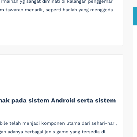
ermainan yg sangat diminati di kalangan penggemar
m tawaran menarik, seperti hadiah yang menggoda
nak pada sistem Android serta sistem
bile telah menjadi komponen utama dari sehari-hari,
an adanya berbagai jenis game yang tersedia di