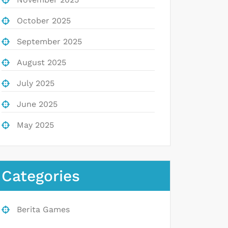
October 2025
September 2025
August 2025
July 2025
June 2025
May 2025
Categories
Berita Games