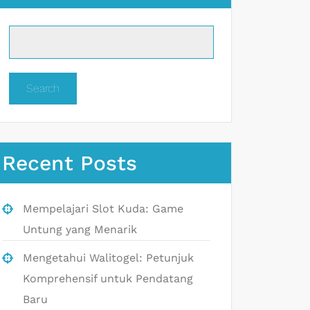
Search
Recent Posts
Mempelajari Slot Kuda: Game
Untung yang Menarik
Mengetahui Walitogel: Petunjuk
Komprehensif untuk Pendatang
Baru