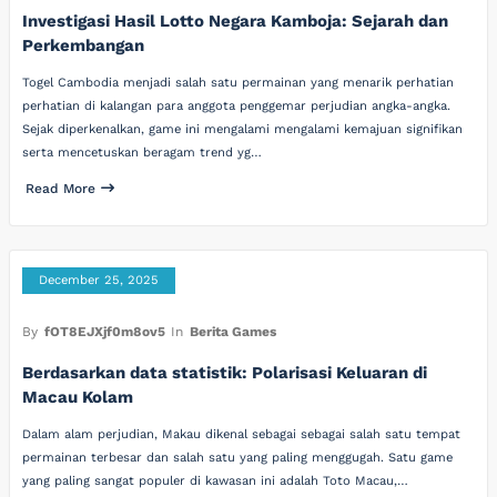
Investigasi Hasil Lotto Negara Kamboja: Sejarah dan
Perkembangan
Togel Cambodia menjadi salah satu permainan yang menarik perhatian
perhatian di kalangan para anggota penggemar perjudian angka-angka.
Sejak diperkenalkan, game ini mengalami mengalami kemajuan signifikan
serta mencetuskan beragam trend yg…
Read More
December 25, 2025
By
fOT8EJXjf0m8ov5
In
Berita Games
Berdasarkan data statistik: Polarisasi Keluaran di
Macau Kolam
Dalam alam perjudian, Makau dikenal sebagai sebagai salah satu tempat
permainan terbesar dan salah satu yang paling menggugah. Satu game
yang paling sangat populer di kawasan ini adalah Toto Macau,…