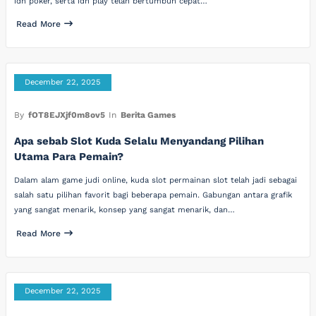
idn poker, serta idn play telah bertumbuh cepat…
Read More
December 22, 2025
By
fOT8EJXjf0m8ov5
In
Berita Games
Apa sebab Slot Kuda Selalu Menyandang Pilihan
Utama Para Pemain?
Dalam alam game judi online, kuda slot permainan slot telah jadi sebagai
salah satu pilihan favorit bagi beberapa pemain. Gabungan antara grafik
yang sangat menarik, konsep yang sangat menarik, dan…
Read More
December 22, 2025