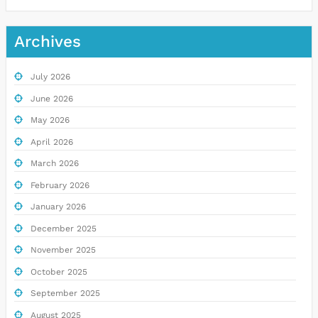
Archives
July 2026
June 2026
May 2026
April 2026
March 2026
February 2026
January 2026
December 2025
November 2025
October 2025
September 2025
August 2025