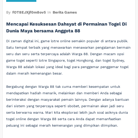
By
fOT8EJXjf0m8ov5
In
Berita Games
Mencapai Kesuksesan Dahsyat di Permainan Togel Di
Dunia Maya bersama Anggota 88
Di zaman digital ini, game lotre online semakin populer di antara publik.
Satu tempat terbaik yang menawarkan menawarkan pengalaman bermain
seru dan seru serta terpercaya adalah Warga 88. Dengan macam opsi
game togel seperti lotre Singapore, togel Hongkong, dan togel Sydney,
Warga 88 adalah lokasi yang ideal bagi para penggemar penggemar togel
dalam meraih kemenangan besar.
Bergabung dengan Warga 88 tak cuma memberi kesempatan untuk
mendapatkan hadiah menarik, melainkan dan memberi Anda sebagai
berinteraksi dengan masyarakat pemain lainnya. Dengan adanya bantuan
dari sistem yang terpercaya seperti sbobet, permainan akan jadi seru
serta berwarna warna. Mari kita eksplorasi lebih jauh soal asiknya dunia
togel online dengan Warga 88 serta cara Anda dapat memanfaatkan
peluang ini sebagai meraih kemenangan yang diimpikan diimpikan.