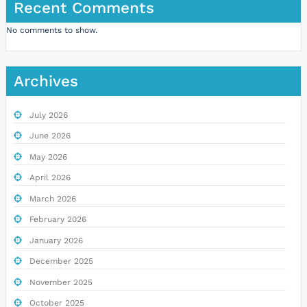
Recent Comments
No comments to show.
Archives
July 2026
June 2026
May 2026
April 2026
March 2026
February 2026
January 2026
December 2025
November 2025
October 2025