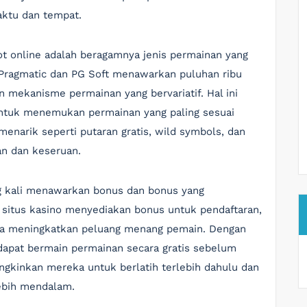
ktu dan tempat.
lot online adalah beragamnya jenis permainan yang
i Pragmatic dan PG Soft menawarkan puluhan ribu
n mekanisme permainan yang bervariatif. Hal ini
ntuk menemukan permainan yang paling sesuai
menarik seperti putaran gratis, wild symbols, dan
n dan keseruan.
ing kali menawarkan bonus dan bonus yang
 situs kasino menyediakan bonus untuk pendaftaran,
bisa meningkatkan peluang menang pemain. Dengan
dapat bermain permainan secara gratis sebelum
gkinkan mereka untuk berlatih terlebih dahulu dan
ebih mendalam.