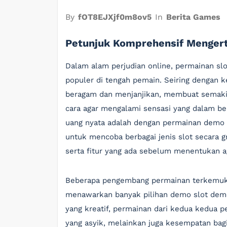
By
fOT8EJXjf0m8ov5
In
Berita Games
Petunjuk Komprehensif Mengerti
Dalam alam perjudian online, permainan slot
populer di tengah pemain. Seiring dengan k
beragam dan menjanjikan, membuat semaki
cara agar mengalami sensasi yang dalam b
uang nyata adalah dengan permainan demo 
untuk mencoba berbagai jenis slot secara 
serta fitur yang ada sebelum menentukan ag
Beberapa pengembang permainan terkemuka 
menawarkan banyak pilihan demo slot demo
yang kreatif, permainan dari kedua kedua 
yang asyik, melainkan juga kesempatan ba