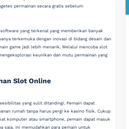
getes permainan secara gratis sebelum
a software yang terkenal yang memberikan banyak
uanya terkemuka dengan inovasi di bidang desain dan
in game jadi lebih menarik. Melalui mencoba slot
 mengeksplorasi keunikan dan mutu permainan yang
an Slot Online
ibilitas yang sulit ditandingi. Pemain dapat
nan rumah tanpa harus pergi ke kasino fisik. Cukup
at komputer atau smartphone, pemain dapat masuk
ana saja. Ini memudahkan para pemain untuk