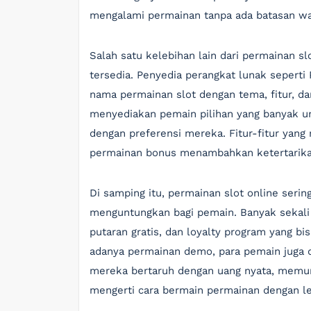
mengalami permainan tanpa ada batasan wa
Salah satu kelebihan lain dari permainan s
tersedia. Penyedia perangkat lunak sepert
nama permainan slot dengan tema, fitur, da
menyediakan pemain pilihan yang banyak u
dengan preferensi mereka. Fitur-fitur yang 
permainan bonus menambahkan ketertarika
Di samping itu, permainan slot online ser
menguntungkan bagi pemain. Banyak sekali
putaran gratis, dan loyalty program yang 
adanya permainan demo, para pemain juga 
mereka bertaruh dengan uang nyata, memun
mengerti cara bermain permainan dengan l