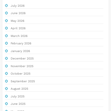
July 2026
June 2026
May 2026
April 2026
March 2026
February 2026
January 2026
December 2025
November 2025
October 2025
September 2025
August 2025
July 2025
June 2025