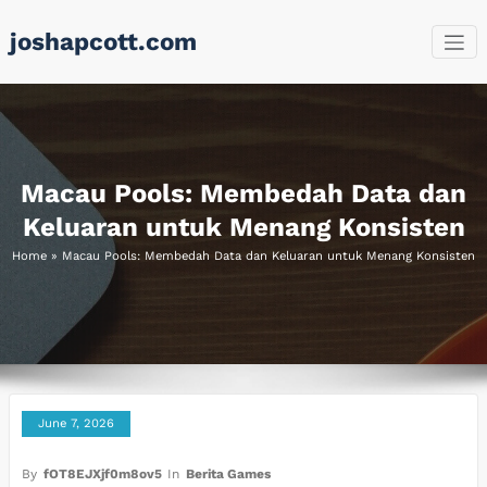
Skip
joshapcott.com
to
content
Macau Pools: Membedah Data dan
Keluaran untuk Menang Konsisten
Home
»
Macau Pools: Membedah Data dan Keluaran untuk Menang Konsisten
June 7, 2026
By
fOT8EJXjf0m8ov5
In
Berita Games