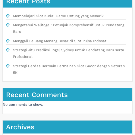
Recent Posts
Mempelajari Slot Kuda: Game Untung yang Menarik
Mengetahui Walitogel: Petunjuk Komprehensif untuk Pendatang
Baru
Menggali Peluang Menang Besar di Slot Pulsa Indosat
Strategi Jitu Prediksi Togel Sydney untuk Pendatang Baru serta
Profesional
Strategi Cerdas Bermain Permainan Slot Gacor dengan Setoran
5K
Recent Comments
No comments to show.
Archives