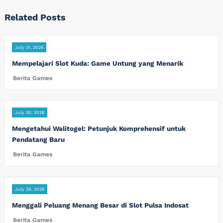
Related Posts
July 31, 2026
Mempelajari Slot Kuda: Game Untung yang Menarik
Berita Games
July 30, 2026
Mengetahui Walitogel: Petunjuk Komprehensif untuk
Pendatang Baru
Berita Games
July 29, 2026
Menggali Peluang Menang Besar di Slot Pulsa Indosat
Berita Games