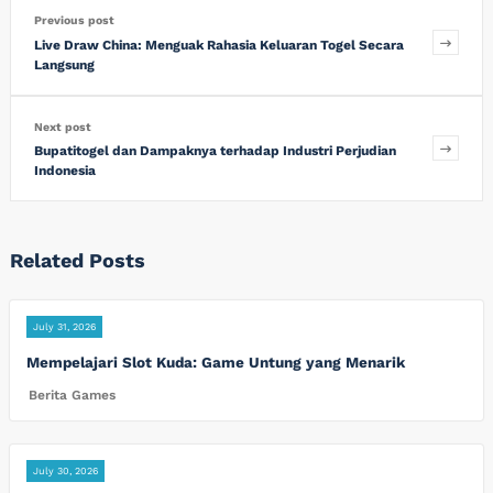
Previous post
Live Draw China: Menguak Rahasia Keluaran Togel Secara
Langsung
Next post
Bupatitogel dan Dampaknya terhadap Industri Perjudian
Indonesia
Related Posts
July 31, 2026
Mempelajari Slot Kuda: Game Untung yang Menarik
Berita Games
July 30, 2026