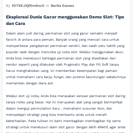
By
fOT8EJXjf0m8ov5
In
Berita Games
Eksplorasi Dunia Gacor menggunakan Demo Slot: Tips
dan Cara
Dalam alam judi daring, permainan slot yang gacor semakin menjadi
favorit di antara para pemain. Banyak orang yang mencari cara untuk
memperbesar pengalaman permainan sendiri, dan salah satu taktik yang
populer ialah dengan mencoba uji coba slot. Melalui menggunakan akun,
Anda bisa menelusuri berbagai permainan slot yang disediakan dari
vendor seperti yang dilakukan oleh Pragmatic Play dan PG Soft tanpa
harus menghabiskan uang. Ini memberikan kesempatan bagi pemain
untuk memahami cara kerja, fungsi, dan potensi keuntungan sebelumnya
memainkan dengan dana asli.
Melalui slot uji coba, Anda bisa merasakan sensasi permainan slot daring
tanpa risiko yang besar. Hal ini merupakan alat yang sangat bermanfaat
dalam menguji permutation baru , memahami susunan ikon, dan
mempelajari strategi yang bisa membantu anda untuk meraih
keberhasilan. Pada tulisan ini kami membagikan membagikan tip serta
strategi untuk menelusuri alam slot gacor dengan lebih efektif, agar anda