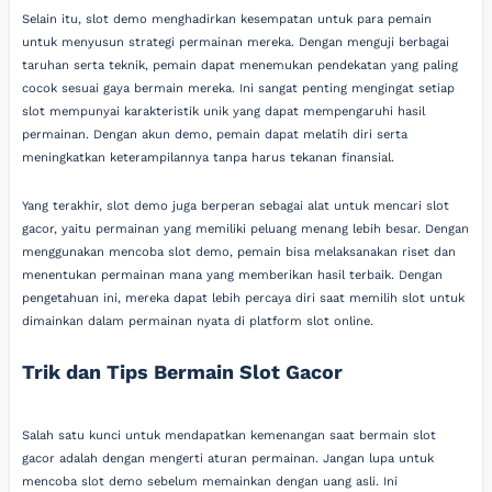
Selain itu, slot demo menghadirkan kesempatan untuk para pemain
untuk menyusun strategi permainan mereka. Dengan menguji berbagai
taruhan serta teknik, pemain dapat menemukan pendekatan yang paling
cocok sesuai gaya bermain mereka. Ini sangat penting mengingat setiap
slot mempunyai karakteristik unik yang dapat mempengaruhi hasil
permainan. Dengan akun demo, pemain dapat melatih diri serta
meningkatkan keterampilannya tanpa harus tekanan finansial.
Yang terakhir, slot demo juga berperan sebagai alat untuk mencari slot
gacor, yaitu permainan yang memiliki peluang menang lebih besar. Dengan
menggunakan mencoba slot demo, pemain bisa melaksanakan riset dan
menentukan permainan mana yang memberikan hasil terbaik. Dengan
pengetahuan ini, mereka dapat lebih percaya diri saat memilih slot untuk
dimainkan dalam permainan nyata di platform slot online.
Trik dan Tips Bermain Slot Gacor
Salah satu kunci untuk mendapatkan kemenangan saat bermain slot
gacor adalah dengan mengerti aturan permainan. Jangan lupa untuk
mencoba slot demo sebelum memainkan dengan uang asli. Ini