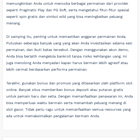
memungkinkan Anda untuk mencoba berbagai permainan dari provider
seperti Pragmatic Play dan PG Soft, serta mengetahui fitur-fitur spesial
seperti spin gratis dan simbol wild yang bisa meningkatkan peluang
menang.
Di samping itu, penting untuk memastikan anggaran permainan Anda.
Putuskan seberapa banyak uang yang akan Anda investasikan selama sesi
permainan, dan ikuti batas tersebut. Dengan menggunakan akun demo,
Anda bisa berlatih mengelola bankroll tanpa risiko kehilangan uang. Ini
juga menolong Anda menyadari kapan harus bermain lebih agresif atau
lebih cermat berdasarkan performa permainan.
Terakhir, gunakan bonus dan promosi yang ditawarkan oleh platform slot
online. Banyak situs memberikan bonus deposit atau putaran gratis
untuk pemain baru dan setia. Dengan memanfaatkan penawaran ini, Anda
bisa memperluas waktu bermain serta menambah peluang menang di
slot gacor. Tidak perlu ragu untuk memanfaatkan semua resources yang
ada untuk memaksimalkan pengalaman bermain Anda.