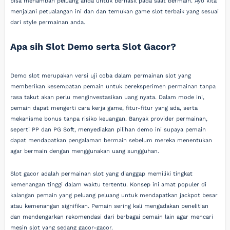
bisa menambah peluang anda untuk berhasil pada saat bermain. Ayo kita
menjalani petualangan ini dan dan temukan game slot terbaik yang sesuai
dari style permainan anda.
Apa sih Slot Demo serta Slot Gacor?
Demo slot merupakan versi uji coba dalam permainan slot yang
memberikan kesempatan pemain untuk bereksperimen permainan tanpa
rasa takut akan perlu menginvestasikan uang nyata. Dalam mode ini,
pemain dapat mengerti cara kerja game, fitur-fitur yang ada, serta
mekanisme bonus tanpa risiko keuangan. Banyak provider permainan,
seperti PP dan PG Soft, menyediakan pilihan demo ini supaya pemain
dapat mendapatkan pengalaman bermain sebelum mereka menentukan
agar bermain dengan menggunakan uang sungguhan.
Slot gacor adalah permainan slot yang dianggap memiliki tingkat
kemenangan tinggi dalam waktu tertentu. Konsep ini amat populer di
kalangan pemain yang peluang peluang untuk mendapatkan jackpot besar
atau kemenangan signifikan. Pemain sering kali mengadakan penelitian
dan mendengarkan rekomendasi dari berbagai pemain lain agar mencari
mesin slot yang sedang gacor-gacor.