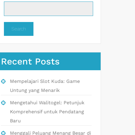
Search
Recent Posts
Mempelajari Slot Kuda: Game
Untung yang Menarik
Mengetahui Walitogel: Petunjuk
Komprehensif untuk Pendatang
Baru
Menggali Peluang Menang Besar di