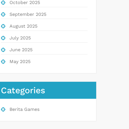
October 2025
September 2025
August 2025
July 2025
June 2025
May 2025
Categories
Berita Games