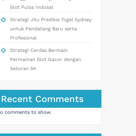
Slot Pulsa Indosat
Strategi Jitu Prediksi Togel Sydney
untuk Pendatang Baru serta
Profesional
Strategi Cerdas Bermain
Permainan Slot Gacor dengan
Setoran 5K
Recent Comments
o comments to show.