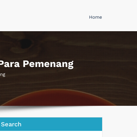
Home
 Para Pemenang
ang
Search