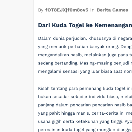
By
fOT8EJXjf0m8ov5
In
Berita Games
Dari Kuda Togel ke Kemenangan
Dalam dunia perjudian, khususnya di negara 
yang menarik perhatian banyak orang. Denga
mengandalkan nasib, melainkan juga pada t
sedang bertanding. Masing-masing penjudi m
mengalami sensasi yang luar biasa saat no
Kisah tentang para pemenang kuda togel ini
bukan sekadar sekadar individu biasa, mela
panjang dalam pencarian pencarian nasib b
yang pahit hingga manis, cerita-cerita ini
usaha gigih serta ketekunan yang tinggi. Ay
permainan kuda togel yang mungkin diangg