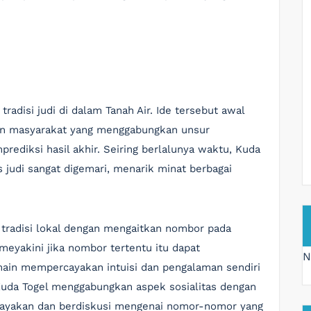
radisi judi di dalam Tanah Air. Ide tersebut awal
ran masyarakat yang menggabungkan unsur
diksi hasil akhir. Seiring berlalunya waktu, Kuda
is judi sangat digemari, menarik minat berbagai
 tradisi lokal dengan mengaitkan nombor pada
meyakini jika nombor tertentu itu dapat
N
main mempercayakan intuisi dan pengalaman sendiri
uda Togel menggabungkan aspek sosialitas dengan
rayakan dan berdiskusi mengenai nomor-nomor yang