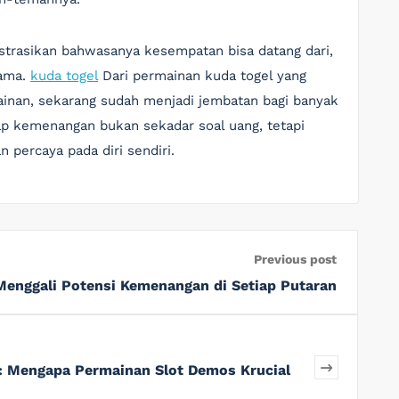
strasikan bahwasanya kesempatan bisa datang dari,
tama.
kuda togel
Dari permainan kuda togel yang
inan, sekarang sudah menjadi jembatan bagi banyak
iap kemenangan bukan sekadar soal uang, tetapi
 percaya pada diri sendiri.
Previous post
enggali Potensi Kemenangan di Setiap Putaran
: Mengapa Permainan Slot Demos Krucial