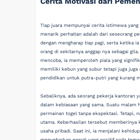
Cerita Motivasi dari Peme
Tiap juara mempunyai cerita istimewa yang 
menarik perhatian adalah dari seseorang pe
dengan mengharap tiap pagi, serta ketika 
orang di sekitarnya anggap nya sebagai gila
mencoba, ia memperoleh piala yang signifik
memiliki kebun yang subur tetapi juga ju
pendidikan untuk putra-putri yang kurang
Sebaliknya, ada seorang pekerja kantoran 
dalam kebiasaan yang sama. Suatu malam ha
permainan togel tanpa ekspektasi. Tetapi, 
utama. Keberhasilan tersebut memberinya
usaha pribadi. Saat ini, ia menjalani kehi
menyebarkan energi yang positif pada tem