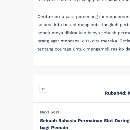
Cerita-cerita para pemenang ini mendemon
selama kita berani mengambil langkah per
sebelumnya dihiraukan hanya sebuah perma
orang agar mencapai cita-cita mereka. Set
tentang courage untuk mengambil resiko dan
Rubah4d: M
Next post
Sebuah Rahasia Permainan Slot Daring
bagi Pemain