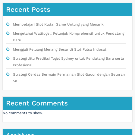
Recent Posts
Mempelajari Slot Kuda: Game Untung yang Menarik
Mengetahui Walitogel: Petunjuk Komprehensif untuk Pendatang
Baru
Menggali Peluang Menang Besar di Slot Pulsa Indosat
Strategi Jitu Prediksi Togel Sydney untuk Pendatang Baru serta
Profesional
Strategi Cerdas Bermain Permainan Slot Gacor dengan Setoran
5K
Recent Comments
No comments to show.