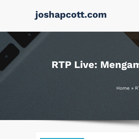
Skip
joshapcott.com
to
content
RTP Live: Mengam
Home
»
R