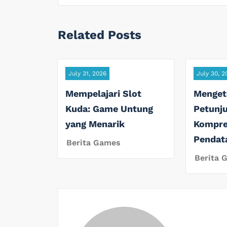
Related Posts
July 31, 2026
July 30, 2
Mempelajari Slot
Mengeta
Kuda: Game Untung
Petunj
yang Menarik
Kompre
Pendat
Berita Games
Berita 