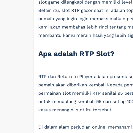
slot game dilengkapi dengan memiliki leve
Selain itu, slot RTP gacor saat ini adalah t
pemain yang ingin ingin memaksimalkan peng
kami akan membahas lebih rinci tentang me
membantu kamu meraih hasil yang lebih sig
Apa adalah RTP Slot?
RTP dan Return to Player adalah prosenta
pemain akan diberikan kembali kepada pema
permainan slot memiliki RTP senilai 95 pers
untuk mendulang kembali 95 dari setiap 1
kasus menang di slot itu tersebut.
Di dalam alam perjudian online, memahami 