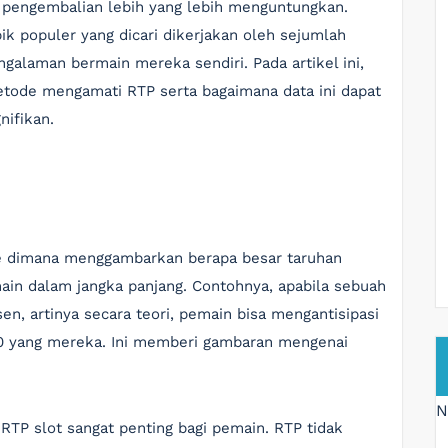
l pengembalian lebih yang lebih menguntungkan.
opik populer yang dicari dikerjakan oleh sejumlah
alaman bermain mereka sendiri. Pada artikel ini,
tode mengamati RTP serta bagaimana data ini dapat
nifikan.
se dimana menggambarkan berapa besar taruhan
in dalam jangka panjang. Contohnya, apabila sebuah
en, artinya secara teori, pemain bisa mengantisipasi
00 yang mereka. Ini memberi gambaran mengenai
N
RTP slot sangat penting bagi pemain. RTP tidak