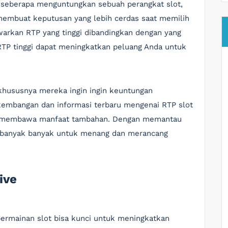
eberapa menguntungkan sebuah perangkat slot,
embuat keputusan yang lebih cerdas saat memilih
arkan RTP yang tinggi dibandingkan dengan yang
 RTP tinggi dapat meningkatkan peluang Anda untuk
 khususnya mereka ingin ingin keuntungan
embangan dan informasi terbaru mengenai RTP slot
bisa membawa manfaat tambahan. Dengan memantau
 banyak banyak untuk menang dan merancang
ive
rmainan slot bisa kunci untuk meningkatkan