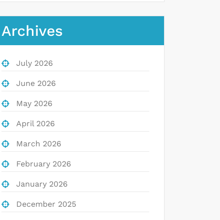
Archives
July 2026
June 2026
May 2026
April 2026
March 2026
February 2026
January 2026
December 2025