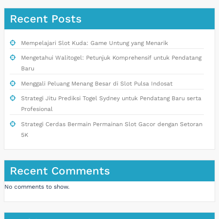
Recent Posts
Mempelajari Slot Kuda: Game Untung yang Menarik
Mengetahui Walitogel: Petunjuk Komprehensif untuk Pendatang
Baru
Menggali Peluang Menang Besar di Slot Pulsa Indosat
Strategi Jitu Prediksi Togel Sydney untuk Pendatang Baru serta
Profesional
Strategi Cerdas Bermain Permainan Slot Gacor dengan Setoran
5K
Recent Comments
No comments to show.