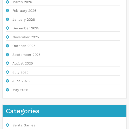
March 2026
February 2026
January 2026
December 2025
November 2025
October 2025
September 2025
August 2025
July 2025
June 2025
May 2025
Categories
Berita Games