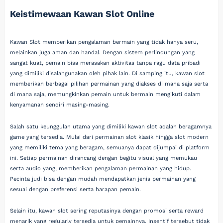
Keistimewaan Kawan Slot Online
Kawan Slot memberikan pengalaman bermain yang tidak hanya seru,
melainkan juga aman dan handal. Dengan sistem perlindungan yang
sangat kuat, pemain bisa merasakan aktivitas tanpa ragu data pribadi
yang dimiliki disalahgunakan oleh pihak lain. Di samping itu, kawan slot
memberikan berbagai pilihan permainan yang diakses di mana saja serta
di mana saja, memungkinkan pemain untuk bermain mengikuti dalam
kenyamanan sendiri masing-masing.
Salah satu keunggulan utama yang dimiliki kawan slot adalah beragamnya
game yang tersedia. Mulai dari permainan slot klasik hingga slot modern
yang memiliki tema yang beragam, semuanya dapat dijumpai di platform
ini. Setiap permainan dirancang dengan begitu visual yang memukau
serta audio yang, memberikan pengalaman permainan yang hidup.
Pecinta judi bisa dengan mudah mendapatkan jenis permainan yang
sesuai dengan preferensi serta harapan pemain.
Selain itu, kawan slot sering reputasinya dengan promosi serta reward
menarik yang regularly tersedia untuk pemainnya. Insentif tersebut tidak