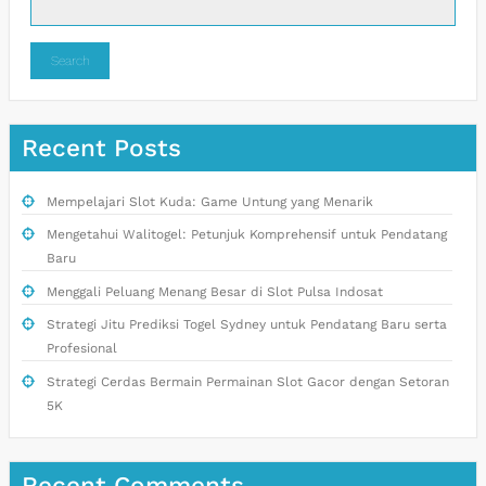
Search
Recent Posts
Mempelajari Slot Kuda: Game Untung yang Menarik
Mengetahui Walitogel: Petunjuk Komprehensif untuk Pendatang
Baru
Menggali Peluang Menang Besar di Slot Pulsa Indosat
Strategi Jitu Prediksi Togel Sydney untuk Pendatang Baru serta
Profesional
Strategi Cerdas Bermain Permainan Slot Gacor dengan Setoran
5K
Recent Comments