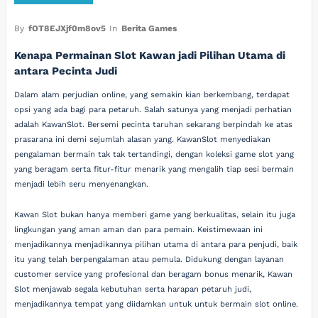
By
fOT8EJXjf0m8ov5
In
Berita Games
Kenapa Permainan Slot Kawan jadi Pilihan Utama di
antara Pecinta Judi
Dalam alam perjudian online, yang semakin kian berkembang, terdapat
opsi yang ada bagi para petaruh. Salah satunya yang menjadi perhatian
adalah KawanSlot. Bersemi pecinta taruhan sekarang berpindah ke atas
prasarana ini demi sejumlah alasan yang. KawanSlot menyediakan
pengalaman bermain tak tak tertandingi, dengan koleksi game slot yang
yang beragam serta fitur-fitur menarik yang mengalih tiap sesi bermain
menjadi lebih seru menyenangkan.
Kawan Slot bukan hanya memberi game yang berkualitas, selain itu juga
lingkungan yang aman aman dan para pemain. Keistimewaan ini
menjadikannya menjadikannya pilihan utama di antara para penjudi, baik
itu yang telah berpengalaman atau pemula. Didukung dengan layanan
customer service yang profesional dan beragam bonus menarik, Kawan
Slot menjawab segala kebutuhan serta harapan petaruh judi,
menjadikannya tempat yang diidamkan untuk untuk bermain slot online.