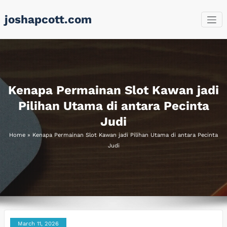
Skip
joshapcott.com
to
content
Kenapa Permainan Slot Kawan jadi
Pilihan Utama di antara Pecinta
Judi
Home
»
Kenapa Permainan Slot Kawan jadi Pilihan Utama di antara Pecinta
Judi
March 11, 2026