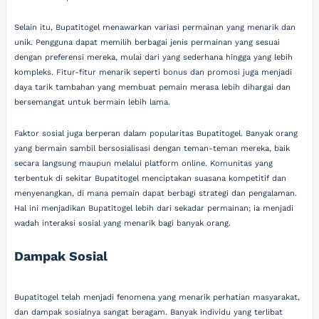
Selain itu, Bupatitogel menawarkan variasi permainan yang menarik dan
unik. Pengguna dapat memilih berbagai jenis permainan yang sesuai
dengan preferensi mereka, mulai dari yang sederhana hingga yang lebih
kompleks. Fitur-fitur menarik seperti bonus dan promosi juga menjadi
daya tarik tambahan yang membuat pemain merasa lebih dihargai dan
bersemangat untuk bermain lebih lama.
Faktor sosial juga berperan dalam popularitas Bupatitogel. Banyak orang
yang bermain sambil bersosialisasi dengan teman-teman mereka, baik
secara langsung maupun melalui platform online. Komunitas yang
terbentuk di sekitar Bupatitogel menciptakan suasana kompetitif dan
menyenangkan, di mana pemain dapat berbagi strategi dan pengalaman.
Hal ini menjadikan Bupatitogel lebih dari sekadar permainan; ia menjadi
wadah interaksi sosial yang menarik bagi banyak orang.
Dampak Sosial
Bupatitogel telah menjadi fenomena yang menarik perhatian masyarakat,
dan dampak sosialnya sangat beragam. Banyak individu yang terlibat