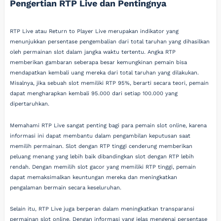
Pengertian RTP Live dan Pentingnya
RTP Live atau Return to Player Live merupakan indikator yang
menunjukkan persentase pengembalian dari total taruhan yang dihasilkan
oleh permainan slot dalam jangka waktu tertentu. Angka RTP
memberikan gambaran seberapa besar kemungkinan pemain bisa
mendapatkan kembali uang mereka dari total taruhan yang dilakukan.
Misalnya, jika sebuah slot memiliki RTP 95%, berarti secara teori, pemain
dapat mengharapkan kembali 95.000 dari setiap 100.000 yang
dipertaruhkan.
Memahami RTP Live sangat penting bagi para pemain slot online, karena
informasi ini dapat membantu dalam pengambilan keputusan saat
memilih permainan. Slot dengan RTP tinggi cenderung memberikan
peluang menang yang lebih baik dibandingkan slot dengan RTP lebih
rendah. Dengan memilih slot gacor yang memiliki RTP tinggi, pemain
dapat memaksimalkan keuntungan mereka dan meningkatkan
pengalaman bermain secara keseluruhan.
Selain itu, RTP Live juga berperan dalam meningkatkan transparansi
permainan slot online. Dengan informasi yang jelas mengenai persentase