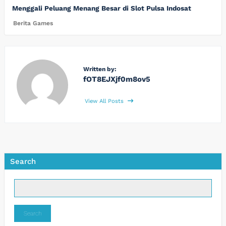
Menggali Peluang Menang Besar di Slot Pulsa Indosat
Berita Games
Written by:
fOT8EJXjf0m8ov5
View All Posts
Search
Search