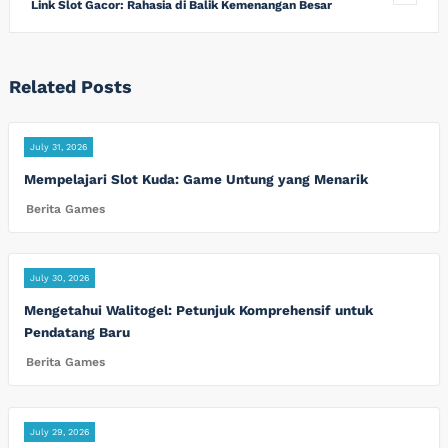
Link Slot Gacor: Rahasia di Balik Kemenangan Besar
Related Posts
July 31, 2026
Mempelajari Slot Kuda: Game Untung yang Menarik
Berita Games
July 30, 2026
Mengetahui Walitogel: Petunjuk Komprehensif untuk
Pendatang Baru
Berita Games
July 29, 2026