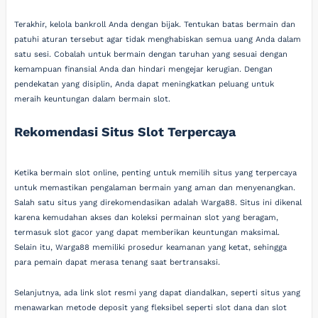
Terakhir, kelola bankroll Anda dengan bijak. Tentukan batas bermain dan
patuhi aturan tersebut agar tidak menghabiskan semua uang Anda dalam
satu sesi. Cobalah untuk bermain dengan taruhan yang sesuai dengan
kemampuan finansial Anda dan hindari mengejar kerugian. Dengan
pendekatan yang disiplin, Anda dapat meningkatkan peluang untuk
meraih keuntungan dalam bermain slot.
Rekomendasi Situs Slot Terpercaya
Ketika bermain slot online, penting untuk memilih situs yang terpercaya
untuk memastikan pengalaman bermain yang aman dan menyenangkan.
Salah satu situs yang direkomendasikan adalah Warga88. Situs ini dikenal
karena kemudahan akses dan koleksi permainan slot yang beragam,
termasuk slot gacor yang dapat memberikan keuntungan maksimal.
Selain itu, Warga88 memiliki prosedur keamanan yang ketat, sehingga
para pemain dapat merasa tenang saat bertransaksi.
Selanjutnya, ada link slot resmi yang dapat diandalkan, seperti situs yang
menawarkan metode deposit yang fleksibel seperti slot dana dan slot