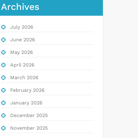
Archives
July 2026
June 2026
May 2026
April 2026
March 2026
February 2026
January 2026
December 2025
November 2025