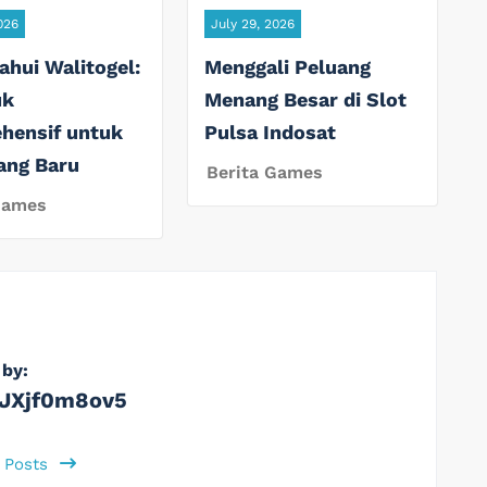
026
July 29, 2026
hui Walitogel:
Menggali Peluang
uk
Menang Besar di Slot
hensif untuk
Pulsa Indosat
ang Baru
Berita Games
Games
 by:
JXjf0m8ov5
l Posts