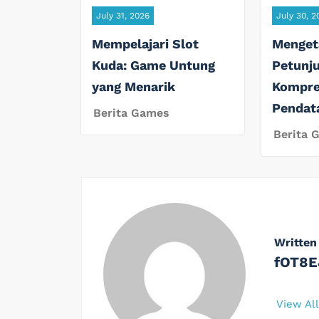
July 31, 2026
July 30, 2
Mempelajari Slot
Mengeta
Kuda: Game Untung
Petunj
yang Menarik
Kompre
Pendat
Berita Games
Berita 
Written
fOT8E
View Al