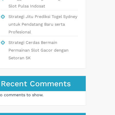
Slot Pulsa Indosat
Strategi Jitu Prediksi Togel Sydney
untuk Pendatang Baru serta
Profesional
Strategi Cerdas Bermain
Permainan Slot Gacor dengan
Setoran 5K
Recent Comments
o comments to show.