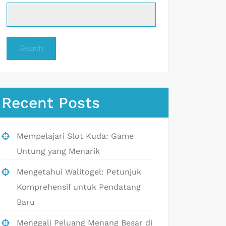
Search
Recent Posts
Mempelajari Slot Kuda: Game
Untung yang Menarik
Mengetahui Walitogel: Petunjuk
Komprehensif untuk Pendatang
Baru
Menggali Peluang Menang Besar di