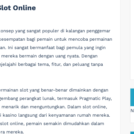
lot Online
konsep yang sangat populer di kalangan penggemar
kesempatan bagi pemain untuk mencoba permainan
. Ini sangat bermanfaat bagi pemula yang ingin
ereka bermain dengan uang nyata. Dengan
lajahi berbagai tema, fitur, dan peluang tanpa
ermainan slot yang benar-benar dimainkan dengan
mbang perangkat lunak, termasuk Pragmatic Play,
g menarik dan menguntungkan. Dalam slot online,
N
i kasino langsung dari kenyamanan rumah mereka.
slot online, pemain semakin dimudahkan dalam
era mereka.