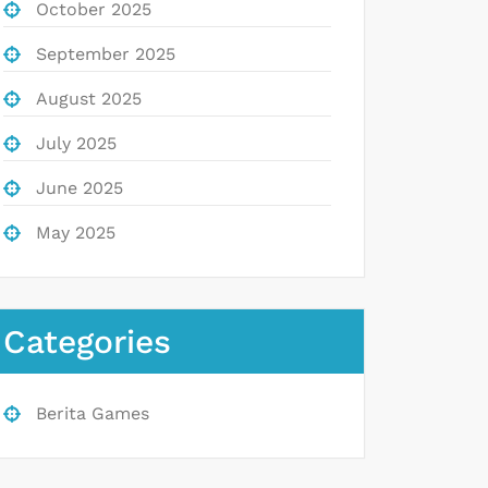
October 2025
September 2025
August 2025
July 2025
June 2025
May 2025
Categories
Berita Games