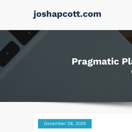
Skip
joshapcott.com
to
content
Pragmatic Pl
December 28, 2025