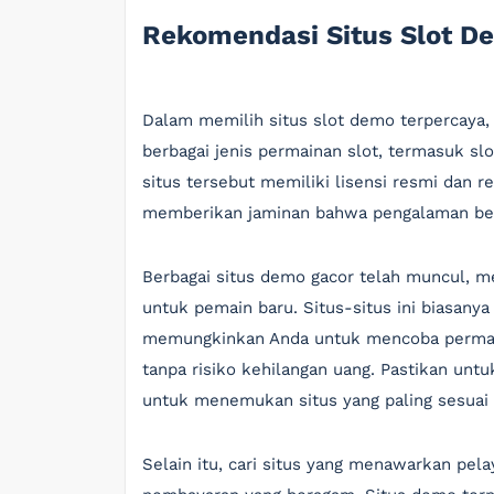
Rekomendasi Situs Slot D
Dalam memilih situs slot demo terpercaya
berbagai jenis permainan slot, termasuk sl
situs tersebut memiliki lisensi resmi dan re
memberikan jaminan bahwa pengalaman be
Berbagai situs demo gacor telah muncul, 
untuk pemain baru. Situs-situs ini biasanya
memungkinkan Anda untuk mencoba permain
tanpa risiko kehilangan uang. Pastikan un
untuk menemukan situs yang paling sesuai
Selain itu, cari situs yang menawarkan pel