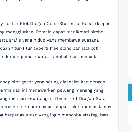
ay adalah Slot Dragon Gold. Slot ini terkenal dengan
ang menggiurkan. Pemain dapat menikmati simbol-
 serta grafis yang hidup yang membawa suasana
an fitur-fitur seperti free spins dan jackpot
endorong pemain untuk kembali dan mencoba
nsep slot gacor yang sering diasosiasikan dengan
, permainan ini menawarkan peluang menang yang
 yang mencari keuntungan. Demo slot Dragon Gold
emua elemen permainan tanpa risiko, menjadikannya
ng berpengalaman yang ingin mencoba strategi baru