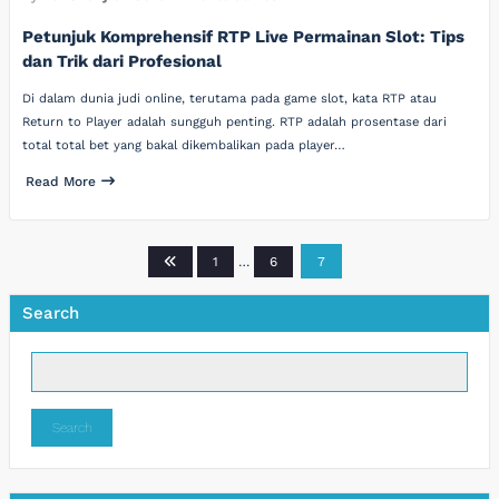
Petunjuk Komprehensif RTP Live Permainan Slot: Tips
dan Trik dari Profesional
Di dalam dunia judi online, terutama pada game slot, kata RTP atau
Return to Player adalah sungguh penting. RTP adalah prosentase dari
total total bet yang bakal dikembalikan pada player…
Read More
Posts
1
…
6
7
pagination
Search
Search