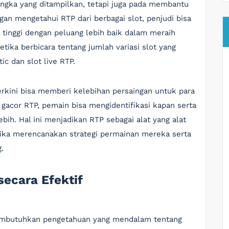
 angka yang ditampilkan, tetapi juga pada membantu
an mengetahui RTP dari berbagai slot, penjudi bisa
tinggi dengan peluang lebih baik dalam meraih
tika berbicara tentang jumlah variasi slot yang
c dan slot live RTP.
terkini bisa memberi kelebihan persaingan untuk para
 gacor RTP, pemain bisa mengidentifikasi kapan serta
h. Hal ini menjadikan RTP sebagai alat yang alat
tika merencanakan strategi permainan mereka serta
.
secara Efektif
 membutuhkan pengetahuan yang mendalam tentang