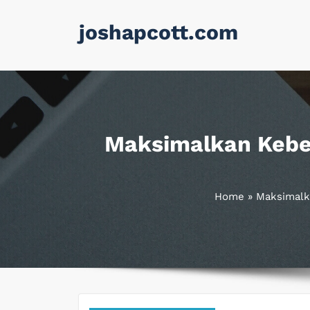
Skip
joshapcott.com
to
content
Maksimalkan Kebe
Home
»
Maksimalka