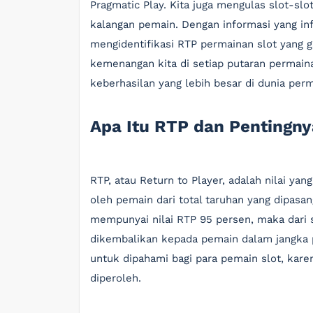
Pragmatic Play. Kita juga mengulas slot-slot
kalangan pemain. Dengan informasi yang inf
mengidentifikasi RTP permainan slot yang g
kemenangan kita di setiap putaran permaina
keberhasilan yang lebih besar di dunia perm
Apa Itu RTP dan Pentingny
RTP, atau Return to Player, adalah nilai y
oleh pemain dari total taruhan yang dipasan
mempunyai nilai RTP 95 persen, maka dari s
dikembalikan kepada pemain dalam jangka 
untuk dipahami bagi para pemain slot, kar
diperoleh.