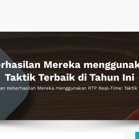
rhasilan Mereka menggunak
Taktik Terbaik di Tahun Ini
n Keberhasilan Mereka menggunakan RTP Real-Time: Taktik Te