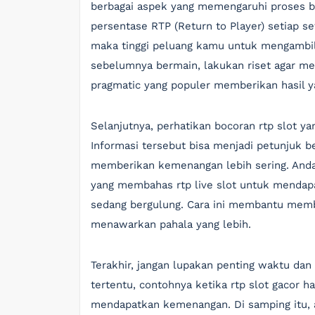
berbagai aspek yang memengaruhi proses b
persentase RTP (Return to Player) setiap set
maka tinggi peluang kamu untuk mengambil 
sebelumnya bermain, lakukan riset agar menca
pragmatic yang populer memberikan hasil ya
Selanjutnya, perhatikan bocoran rtp slot y
Informasi tersebut bisa menjadi petunjuk b
memberikan kemenangan lebih sering. Anda
yang membahas rtp live slot untuk mendap
sedang bergulung. Cara ini membantu mem
menawarkan pahala yang lebih.
Terakhir, jangan lupakan penting waktu dan
tertentu, contohnya ketika rtp slot gacor 
mendapatkan kemenangan. Di samping itu, at