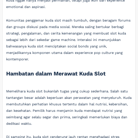
kuda nggak hanya menjadi permainan, tetapi juga ikon dari experience
emotional dan aspirasi.
Komunitas penggemar kuda slot masih tumbuh, dengan beragam forums
dan groups diskusi pada media sosial. Mereka saling bertukar berbagi
strategi, pengalaman, dan cerita kemenangan yang membuat slot kuda
sebagai lebih dari sekedar game machine. Interaksi ini menunjukkan
bahwasanya kuda slot menciptakan social bonds yang unik,
menjadikannya komponen utama dalam experience pop culture yang
kontemporer.
Hambatan dalam Merawat Kuda Slot
Memelihara kuda slot bukanlah tugas yang cukup sederhana. Salah satu
tantangan besar adalah keperluan akan perawatan yang menyeluruh. Kuda
membutuhkan perhatian khusus tertentu dalam hal nutrisi, kebersihan,
dan kesehatan. Pemilik harus menjamin kuda mendapat nutrisi yang
seimbang agar selalu segar dan prima, seringkali memerlukan biaya dan
dedikasi waktu.
Di samping itu, kuda slot cenderung jauh rentan menghadapi stres