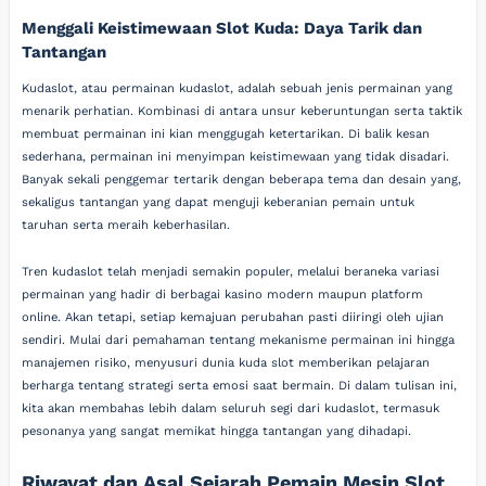
Menggali Keistimewaan Slot Kuda: Daya Tarik dan
Tantangan
Kudaslot, atau permainan kudaslot, adalah sebuah jenis permainan yang
menarik perhatian. Kombinasi di antara unsur keberuntungan serta taktik
membuat permainan ini kian menggugah ketertarikan. Di balik kesan
sederhana, permainan ini menyimpan keistimewaan yang tidak disadari.
Banyak sekali penggemar tertarik dengan beberapa tema dan desain yang,
sekaligus tantangan yang dapat menguji keberanian pemain untuk
taruhan serta meraih keberhasilan.
Tren kudaslot telah menjadi semakin populer, melalui beraneka variasi
permainan yang hadir di berbagai kasino modern maupun platform
online. Akan tetapi, setiap kemajuan perubahan pasti diiringi oleh ujian
sendiri. Mulai dari pemahaman tentang mekanisme permainan ini hingga
manajemen risiko, menyusuri dunia kuda slot memberikan pelajaran
berharga tentang strategi serta emosi saat bermain. Di dalam tulisan ini,
kita akan membahas lebih dalam seluruh segi dari kudaslot, termasuk
pesonanya yang sangat memikat hingga tantangan yang dihadapi.
Riwayat dan Asal Sejarah Pemain Mesin Slot