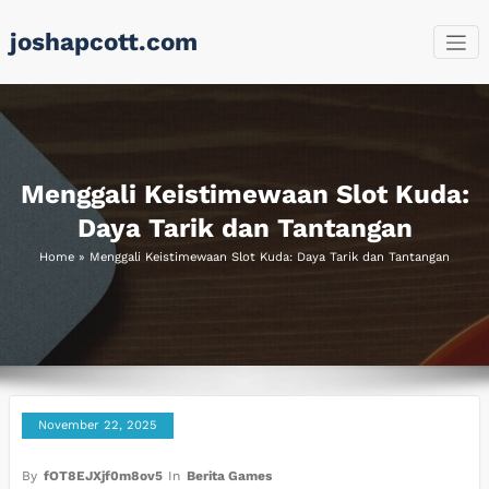
Skip
joshapcott.com
to
content
Menggali Keistimewaan Slot Kuda:
Daya Tarik dan Tantangan
Home
»
Menggali Keistimewaan Slot Kuda: Daya Tarik dan Tantangan
November 22, 2025
By
fOT8EJXjf0m8ov5
In
Berita Games