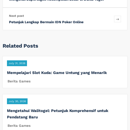
Next post
Petunjuk Lengkap Bermain IDN Poker Online
Related Posts
July 31, 2026
Mempelajari Slot Kuda: Game Untung yang Menarik
Berita Games
July 30, 2026
Mengetahui Walitogel: Petunjuk Komprehensif untuk
Pendatang Baru
Berita Games