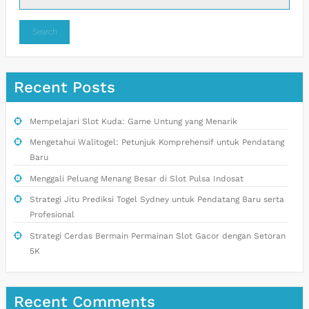
Search
Recent Posts
Mempelajari Slot Kuda: Game Untung yang Menarik
Mengetahui Walitogel: Petunjuk Komprehensif untuk Pendatang
Baru
Menggali Peluang Menang Besar di Slot Pulsa Indosat
Strategi Jitu Prediksi Togel Sydney untuk Pendatang Baru serta
Profesional
Strategi Cerdas Bermain Permainan Slot Gacor dengan Setoran
5K
Recent Comments