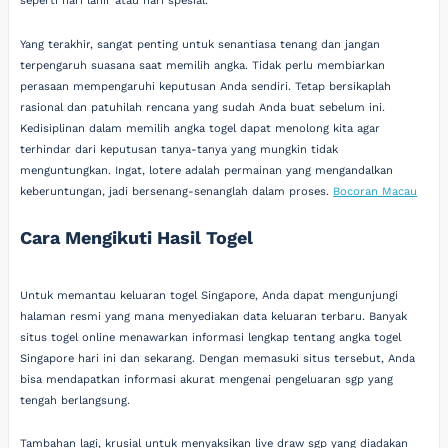
seperti hari lahir atau hari spesial.
Yang terakhir, sangat penting untuk senantiasa tenang dan jangan
terpengaruh suasana saat memilih angka. Tidak perlu membiarkan
perasaan mempengaruhi keputusan Anda sendiri. Tetap bersikaplah
rasional dan patuhilah rencana yang sudah Anda buat sebelum ini.
Kedisiplinan dalam memilih angka togel dapat menolong kita agar
terhindar dari keputusan tanya-tanya yang mungkin tidak
menguntungkan. Ingat, lotere adalah permainan yang mengandalkan
keberuntungan, jadi bersenang-senanglah dalam proses.
Bocoran Macau
Cara Mengikuti Hasil Togel
Untuk memantau keluaran togel Singapore, Anda dapat mengunjungi
halaman resmi yang mana menyediakan data keluaran terbaru. Banyak
situs togel online menawarkan informasi lengkap tentang angka togel
Singapore hari ini dan sekarang. Dengan memasuki situs tersebut, Anda
bisa mendapatkan informasi akurat mengenai pengeluaran sgp yang
tengah berlangsung.
Tambahan lagi, krusial untuk menyaksikan live draw sgp yang diadakan