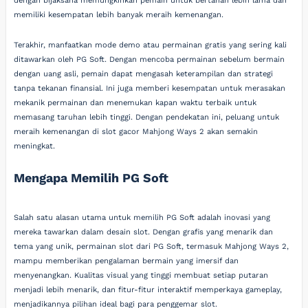
dengan bijaksana memungkinkan pemain untuk bertahan lebih lama dan
memiliki kesempatan lebih banyak meraih kemenangan.
Terakhir, manfaatkan mode demo atau permainan gratis yang sering kali
ditawarkan oleh PG Soft. Dengan mencoba permainan sebelum bermain
dengan uang asli, pemain dapat mengasah keterampilan dan strategi
tanpa tekanan finansial. Ini juga memberi kesempatan untuk merasakan
mekanik permainan dan menemukan kapan waktu terbaik untuk
memasang taruhan lebih tinggi. Dengan pendekatan ini, peluang untuk
meraih kemenangan di slot gacor Mahjong Ways 2 akan semakin
meningkat.
Mengapa Memilih PG Soft
Salah satu alasan utama untuk memilih PG Soft adalah inovasi yang
mereka tawarkan dalam desain slot. Dengan grafis yang menarik dan
tema yang unik, permainan slot dari PG Soft, termasuk Mahjong Ways 2,
mampu memberikan pengalaman bermain yang imersif dan
menyenangkan. Kualitas visual yang tinggi membuat setiap putaran
menjadi lebih menarik, dan fitur-fitur interaktif memperkaya gameplay,
menjadikannya pilihan ideal bagi para penggemar slot.