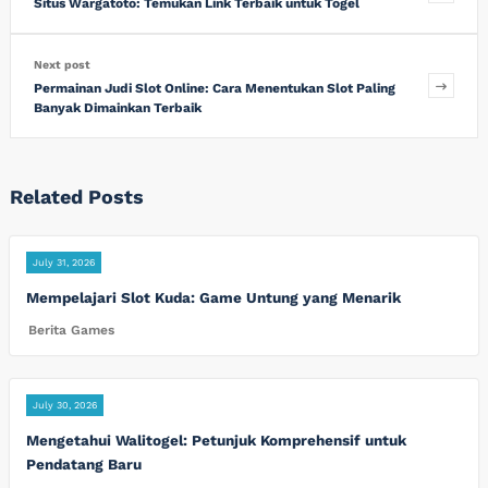
Situs Wargatoto: Temukan Link Terbaik untuk Togel
Next post
Permainan Judi Slot Online: Cara Menentukan Slot Paling
Banyak Dimainkan Terbaik
Related Posts
July 31, 2026
Mempelajari Slot Kuda: Game Untung yang Menarik
Berita Games
July 30, 2026
Mengetahui Walitogel: Petunjuk Komprehensif untuk
Pendatang Baru