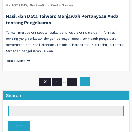
By
fOT8EJXjf0m8ov5
In
Berita Games
Hasil dan Data Taiwan: Menjawab Pertanyaan Anda
tentang Pengeluaran
Taiwan merupakan sebuah pulau yang kaya akan data dan informasi
penting yang berkaitan dengan berbagai aspek, termasuk pengeluaran
pemerintah dan hasil ekonomi. Dalam beberapa tahun terakhir, perhatian
terhadap pengeluaran Taiwan…
Read More
Posts
1
…
6
7
pagination
Search
Search