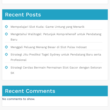
Recent Posts
Mempelajari Slot Kuda: Game Untung yang Menarik
Mengetahui Walitogel: Petunjuk Komprehensif untuk Pendatang
Baru
Menggali Peluang Menang Besar di Slot Pulsa Indosat
Strategi Jitu Prediksi Togel Sydney untuk Pendatang Baru serta
Profesional
Strategi Cerdas Bermain Permainan Slot Gacor dengan Setoran
5K
Recent Comments
No comments to show.