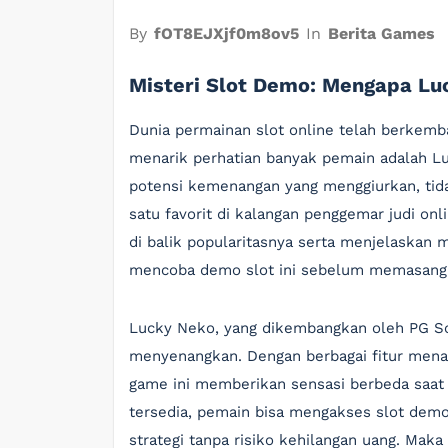
By
fOT8EJXjf0m8ov5
In
Berita Games
Misteri Slot Demo: Mengapa Lu
Dunia permainan slot online telah berkemba
menarik perhatian banyak pemain adalah 
potensi kemenangan yang menggiurkan, tida
satu favorit di kalangan penggemar judi onl
di balik popularitasnya serta menjelaskan
mencoba demo slot ini sebelum memasang t
Lucky Neko, yang dikembangkan oleh PG S
menyenangkan. Dengan berbagai fitur menar
game ini memberikan sensasi berbeda saat
tersedia, pemain bisa mengakses slot dem
strategi tanpa risiko kehilangan uang. Maka 