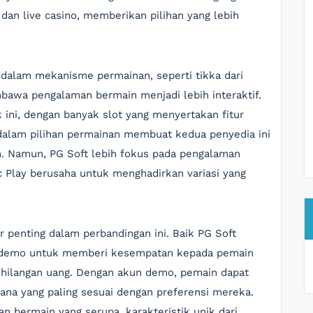
dan live casino, memberikan pilihan yang lebih
i dalam mekanisme permainan, seperti tikka dari
bawa pengalaman bermain menjadi lebih interaktif.
k ini, dengan banyak slot yang menyertakan fitur
dalam pilihan permainan membuat kedua penyedia ini
n. Namun, PG Soft lebih fokus pada pengalaman
 Play berusaha untuk menghadirkan variasi yang
 penting dalam perbandingan ini. Baik PG Soft
 demo untuk memberi kesempatan kepada pemain
hilangan uang. Dengan akun demo, pemain dapat
ana yang paling sesuai dengan preferensi mereka.
bermain yang serupa, karakteristik unik dari