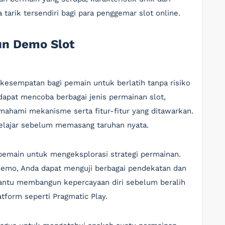
tarik tersendiri bagi para penggemar slot online.
n Demo Slot
sempatan bagi pemain untuk berlatih tanpa risiko
apat mencoba berbagai jenis permainan slot,
ahami mekanisme serta fitur-fitur yang ditawarkan.
belajar sebelum memasang taruhan nyata.
pemain untuk mengeksplorasi strategi permainan.
demo, Anda dapat menguji berbagai pendekatan dan
bantu membangun kepercayaan diri sebelum beralih
tform seperti Pragmatic Play.