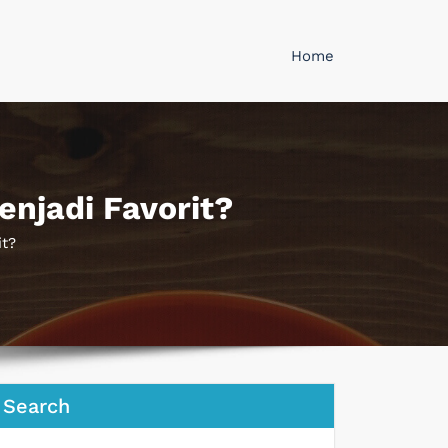
Home
njadi Favorit?
it?
Search