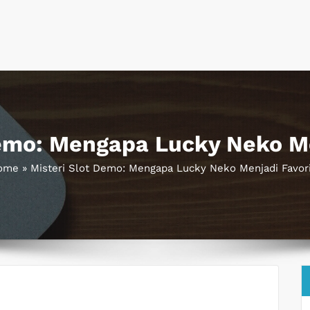
Demo: Mengapa Lucky Neko Me
ome
»
Misteri Slot Demo: Mengapa Lucky Neko Menjadi Favor