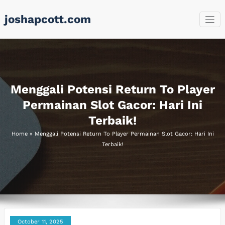
Skip
joshapcott.com
to
content
Menggali Potensi Return To Player
Permainan Slot Gacor: Hari Ini
Terbaik!
Home
»
Menggali Potensi Return To Player Permainan Slot Gacor: Hari Ini
Terbaik!
October 11, 2025