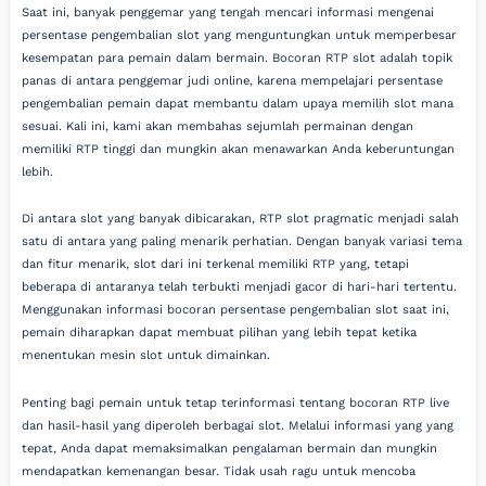
Saat ini, banyak penggemar yang tengah mencari informasi mengenai
persentase pengembalian slot yang menguntungkan untuk memperbesar
kesempatan para pemain dalam bermain. Bocoran RTP slot adalah topik
panas di antara penggemar judi online, karena mempelajari persentase
pengembalian pemain dapat membantu dalam upaya memilih slot mana
sesuai. Kali ini, kami akan membahas sejumlah permainan dengan
memiliki RTP tinggi dan mungkin akan menawarkan Anda keberuntungan
lebih.
Di antara slot yang banyak dibicarakan, RTP slot pragmatic menjadi salah
satu di antara yang paling menarik perhatian. Dengan banyak variasi tema
dan fitur menarik, slot dari ini terkenal memiliki RTP yang, tetapi
beberapa di antaranya telah terbukti menjadi gacor di hari-hari tertentu.
Menggunakan informasi bocoran persentase pengembalian slot saat ini,
pemain diharapkan dapat membuat pilihan yang lebih tepat ketika
menentukan mesin slot untuk dimainkan.
Penting bagi pemain untuk tetap terinformasi tentang bocoran RTP live
dan hasil-hasil yang diperoleh berbagai slot. Melalui informasi yang yang
tepat, Anda dapat memaksimalkan pengalaman bermain dan mungkin
mendapatkan kemenangan besar. Tidak usah ragu untuk mencoba