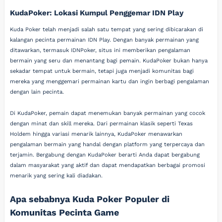
KudaPoker: Lokasi Kumpul Penggemar IDN Play
Kuda Poker telah menjadi salah satu tempat yang sering dibicarakan di
kalangan pecinta permainan IDN Play. Dengan banyak permainan yang
ditawarkan, termasuk IDNPoker, situs ini memberikan pengalaman
bermain yang seru dan menantang bagi pemain. KudaPoker bukan hanya
sekadar tempat untuk bermain, tetapi juga menjadi komunitas bagi
mereka yang menggemari permainan kartu dan ingin berbagi pengalaman
dengan lain pecinta.
Di KudaPoker, pemain dapat menemukan banyak permainan yang cocok
dengan minat dan skill mereka. Dari permainan klasik seperti Texas
Holdem hingga variasi menarik lainnya, KudaPoker menawarkan
pengalaman bermain yang handal dengan platform yang terpercaya dan
terjamin. Bergabung dengan KudaPoker berarti Anda dapat bergabung
dalam masyarakat yang aktif dan dapat mendapatkan berbagai promosi
menarik yang sering kali diadakan.
Apa sebabnya Kuda Poker Populer di
Komunitas Pecinta Game