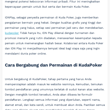
mengenai potensi kebocoran informasi pribadi. Fitur ini meningkatkan
kepercayaan pemain untuk ikut serta dan bermain Kuda Poker.
IDNPlay, sebagai penyedia permainan di Kuda Poker, juga memberikan
pengalaman bermain yang hebat. Dengan kualitas grafis yang tinggi dan
permainan yang halus, setiap sesi permainan jadi seru dan mendebarkan.
kudapoker
Tidak hanya itu, IDN Play dikenal dengan turnamen dan
promosi menarik yang rutin diadakan, menawarkan kesempatan kepada
pemain untuk memenangkan hadiah besar. Kolaborasi antara Kuda Poker
dan IDN Play ini menjadikannya tempat ideal bagi siapa saja yang ingin
mendalami dunia poker online.
Cara Bergabung dan Permainan di KudaPoker
Untuk bergabung di KudaPoker, tahap pertama yang harus Anda
mempersiapkan adalah masuk ke website resminya. Kemudian, temukan
tombol pendaftaran yang umumnya terletak di sudut kanan atas website.
Dengan mengklik tombol tersebut, Anda akan dibawa ke formulir
pendaftaran. Lengkapi semua informasi yang diperlukan, seperti nama,
alamat email, dan kata sandi, untuk membuat akun Anda. Pastikan semua