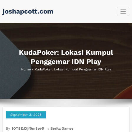
Skip
joshapcott.com
to
content
KudaPoker: Lokasi Kumpul
Penggemar IDN Play
Home
»
KudaPoker: Lokasi Kumpul Penggemar IDN Play
September 3, 2025
By
fOT8EJXjf0m8ov5
In
Berita Games