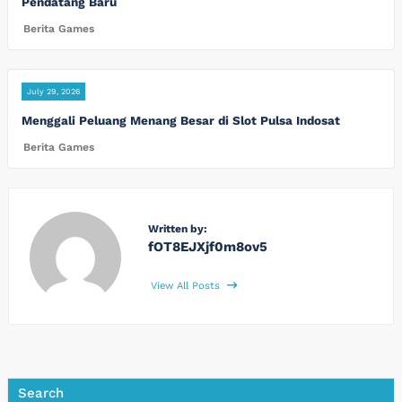
Pendatang Baru
Berita Games
July 29, 2026
Menggali Peluang Menang Besar di Slot Pulsa Indosat
Berita Games
Written by:
fOT8EJXjf0m8ov5
View All Posts
Search