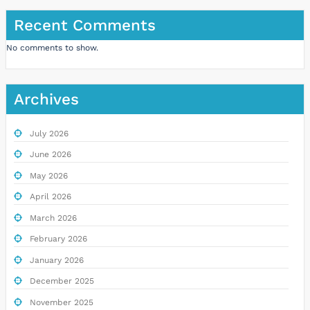
Recent Comments
No comments to show.
Archives
July 2026
June 2026
May 2026
April 2026
March 2026
February 2026
January 2026
December 2025
November 2025