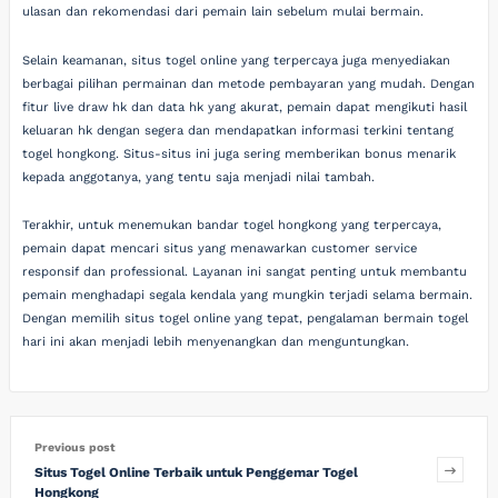
ulasan dan rekomendasi dari pemain lain sebelum mulai bermain.
Selain keamanan, situs togel online yang terpercaya juga menyediakan
berbagai pilihan permainan dan metode pembayaran yang mudah. Dengan
fitur live draw hk dan data hk yang akurat, pemain dapat mengikuti hasil
keluaran hk dengan segera dan mendapatkan informasi terkini tentang
togel hongkong. Situs-situs ini juga sering memberikan bonus menarik
kepada anggotanya, yang tentu saja menjadi nilai tambah.
Terakhir, untuk menemukan bandar togel hongkong yang terpercaya,
pemain dapat mencari situs yang menawarkan customer service
responsif dan professional. Layanan ini sangat penting untuk membantu
pemain menghadapi segala kendala yang mungkin terjadi selama bermain.
Dengan memilih situs togel online yang tepat, pengalaman bermain togel
hari ini akan menjadi lebih menyenangkan dan menguntungkan.
Previous post
Situs Togel Online Terbaik untuk Penggemar Togel
Hongkong