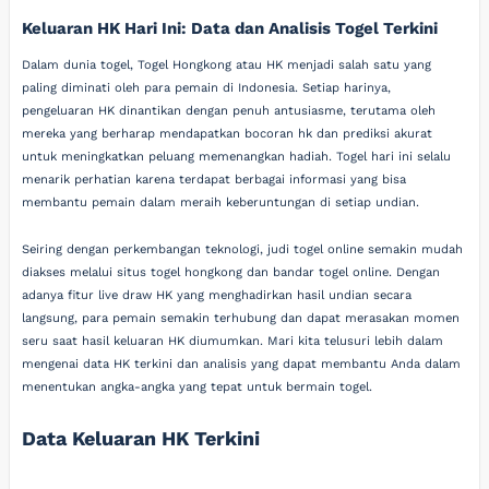
Keluaran HK Hari Ini: Data dan Analisis Togel Terkini
Dalam dunia togel, Togel Hongkong atau HK menjadi salah satu yang
paling diminati oleh para pemain di Indonesia. Setiap harinya,
pengeluaran HK dinantikan dengan penuh antusiasme, terutama oleh
mereka yang berharap mendapatkan bocoran hk dan prediksi akurat
untuk meningkatkan peluang memenangkan hadiah. Togel hari ini selalu
menarik perhatian karena terdapat berbagai informasi yang bisa
membantu pemain dalam meraih keberuntungan di setiap undian.
Seiring dengan perkembangan teknologi, judi togel online semakin mudah
diakses melalui situs togel hongkong dan bandar togel online. Dengan
adanya fitur live draw HK yang menghadirkan hasil undian secara
langsung, para pemain semakin terhubung dan dapat merasakan momen
seru saat hasil keluaran HK diumumkan. Mari kita telusuri lebih dalam
mengenai data HK terkini dan analisis yang dapat membantu Anda dalam
menentukan angka-angka yang tepat untuk bermain togel.
Data Keluaran HK Terkini