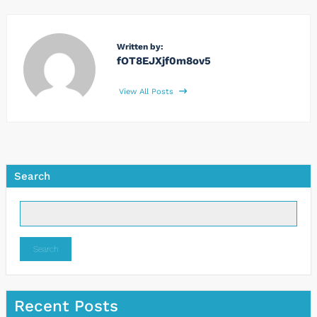
Written by:
fOT8EJXjf0m8ov5
View All Posts
Search
Search
Recent Posts