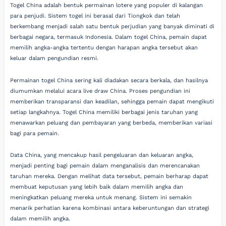
Togel China adalah bentuk permainan lotere yang populer di kalangan
para penjudi. Sistem togel ini berasal dari Tiongkok dan telah
berkembang menjadi salah satu bentuk perjudian yang banyak diminati di
berbagai negara, termasuk Indonesia. Dalam togel China, pemain dapat
memilih angka-angka tertentu dengan harapan angka tersebut akan
keluar dalam pengundian resmi.
Permainan togel China sering kali diadakan secara berkala, dan hasilnya
diumumkan melalui acara live draw China. Proses pengundian ini
memberikan transparansi dan keadilan, sehingga pemain dapat mengikuti
setiap langkahnya. Togel China memiliki berbagai jenis taruhan yang
menawarkan peluang dan pembayaran yang berbeda, memberikan variasi
bagi para pemain.
Data China, yang mencakup hasil pengeluaran dan keluaran angka,
menjadi penting bagi pemain dalam menganalisis dan merencanakan
taruhan mereka. Dengan melihat data tersebut, pemain berharap dapat
membuat keputusan yang lebih baik dalam memilih angka dan
meningkatkan peluang mereka untuk menang. Sistem ini semakin
menarik perhatian karena kombinasi antara keberuntungan dan strategi
dalam memilih angka.