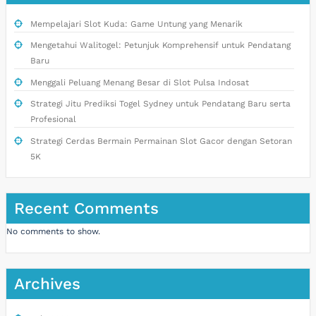
Mempelajari Slot Kuda: Game Untung yang Menarik
Mengetahui Walitogel: Petunjuk Komprehensif untuk Pendatang
Baru
Menggali Peluang Menang Besar di Slot Pulsa Indosat
Strategi Jitu Prediksi Togel Sydney untuk Pendatang Baru serta
Profesional
Strategi Cerdas Bermain Permainan Slot Gacor dengan Setoran
5K
Recent Comments
No comments to show.
Archives