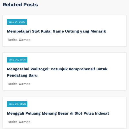
Related Posts
July 31, 2026
Mempelajari Slot Kuda: Game Untung yang Menarik
Berita Games
July 30, 2026
Mengetahui Walitogel: Petunjuk Komprehensif untuk
Pendatang Baru
Berita Games
July 29, 2026
Menggali Peluang Menang Besar di Slot Pulsa Indosat
Berita Games