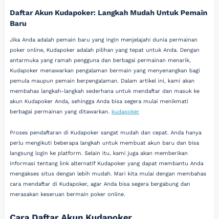
Daftar Akun Kudapoker: Langkah Mudah Untuk Pemain
Baru
Jika Anda adalah pemain baru yang ingin menjelajahi dunia permainan
poker online, Kudapoker adalah pilihan yang tepat untuk Anda. Dengan
antarmuka yang ramah pengguna dan berbagai permainan menarik,
Kudapoker menawarkan pengalaman bermain yang menyenangkan bagi
pemula maupun pemain berpengalaman. Dalam artikel ini, kami akan
membahas langkah-langkah sederhana untuk mendaftar dan masuk ke
akun Kudapoker Anda, sehingga Anda bisa segera mulai menikmati
berbagai permainan yang ditawarkan.
kudapoker
Proses pendaftaran di Kudapoker sangat mudah dan cepat. Anda hanya
perlu mengikuti beberapa langkah untuk membuat akun baru dan bisa
langsung login ke platform. Selain itu, kami juga akan memberikan
informasi tentang link alternatif Kudapoker yang dapat membantu Anda
mengakses situs dengan lebih mudah. Mari kita mulai dengan membahas
cara mendaftar di Kudapoker, agar Anda bisa segera bergabung dan
merasakan keseruan bermain poker online.
Cara Daftar Akun Kudapoker