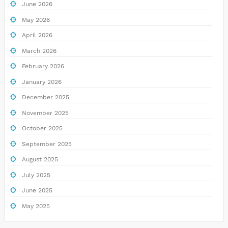
June 2026
May 2026
April 2026
March 2026
February 2026
January 2026
December 2025
November 2025
October 2025
September 2025
August 2025
July 2025
June 2025
May 2025