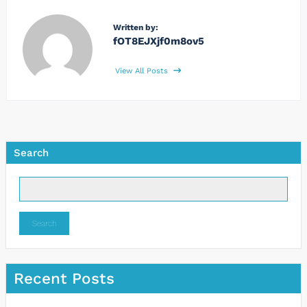
Written by:
fOT8EJXjf0m8ov5
View All Posts
Search
Search
Recent Posts