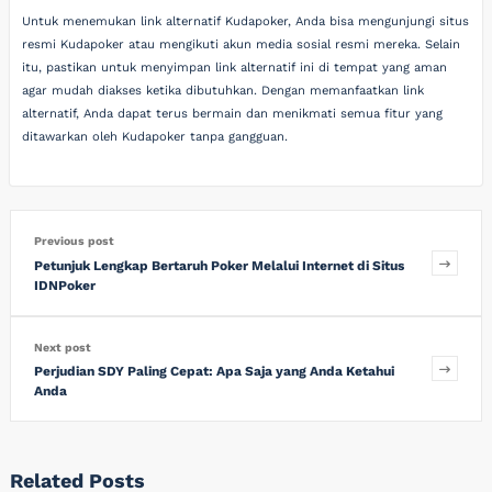
Untuk menemukan link alternatif Kudapoker, Anda bisa mengunjungi situs
resmi Kudapoker atau mengikuti akun media sosial resmi mereka. Selain
itu, pastikan untuk menyimpan link alternatif ini di tempat yang aman
agar mudah diakses ketika dibutuhkan. Dengan memanfaatkan link
alternatif, Anda dapat terus bermain dan menikmati semua fitur yang
ditawarkan oleh Kudapoker tanpa gangguan.
Previous post
Petunjuk Lengkap Bertaruh Poker Melalui Internet di Situs
IDNPoker
Next post
Perjudian SDY Paling Cepat: Apa Saja yang Anda Ketahui
Anda
Related Posts