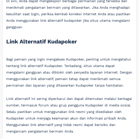
Di sini, Anda dapat mengeksplor berbagai permainan yang tersedia dan
menikmati pengalaman bermain yang ditawarkan. Jika Anda menghadapi
kesulitan saat login, periksa kembali koneksi internet Anda atau pastikan
Anda menggunakan link alternatif kudapoker jika situs utama mengalami
gangguan.
Link Alternatif Kudapoker
Bagi pemain yang ingin mengakses Kudapoker, penting untuk mengetahui
tentang link alternatif Kudapoker. Terkadang, situs utama dapat
mengalami gangguan atau diblokir oleh penyedia layanan internet. Dengan
menggunakan link alternatif, pemain tetap dapat menikmati semua
permainan dan layanan yang ditawarkan Kudapoker tanpa hambatan.
Link alternatif ini sering diperbarui dan dapat ditemukan melalui berbagai
sumber, termasuk forum atau grup pengguna Kudapoker di media sosial.
Selalu pastikan untuk menggunakan link resmi yang disediakan oleh
Kudapoker untuk menjaga keamanan akun dan informasi pribadi Anda.
Menggunakan link alternatif yang tidak resmi dapat berisiko dan
mengancam pengalaman bermain Anda.