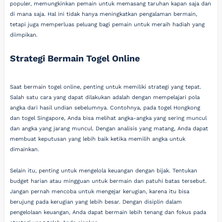
populer, memungkinkan pemain untuk memasang taruhan kapan saja dan
di mana saja. Hal ini tidak hanya meningkatkan pengalaman bermain,
tetapi juga memperluas peluang bagi pemain untuk meraih hadiah yang
diimpikan.
Strategi Bermain Togel Online
Saat bermain togel online, penting untuk memiliki strategi yang tepat.
Salah satu cara yang dapat dilakukan adalah dengan mempelajari pola
angka dari hasil undian sebelumnya. Contohnya, pada togel Hongkong
dan togel Singapore, Anda bisa melihat angka-angka yang sering muncul
dan angka yang jarang muncul. Dengan analisis yang matang, Anda dapat
membuat keputusan yang lebih baik ketika memilih angka untuk
dimainkan.
Selain itu, penting untuk mengelola keuangan dengan bijak. Tentukan
budget harian atau mingguan untuk bermain dan patuhi batas tersebut.
Jangan pernah mencoba untuk mengejar kerugian, karena itu bisa
berujung pada kerugian yang lebih besar. Dengan disiplin dalam
pengelolaan keuangan, Anda dapat bermain lebih tenang dan fokus pada