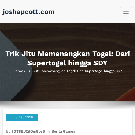
Skip
joshapcott.com
to
content
Trik Jitu Memenangkan Togel: Dari
Supertogel hingga SDY
Home
»
Trik Jitu Memenangkan Togel: Dari Supertogel hingga SDY
July 28, 2025
By
fOT8EJXjf0m8ov5
In
Berita Games