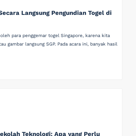
 Secara Langsung Pengundian Togel di
 oleh para penggemar togel Singapore, karena kita
au gambar langsung SGP. Pada acara ini, banyak hasil
ekolah Teknologi: Apa yang Perlu