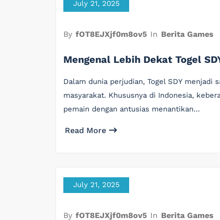
July 21, 2025
By
fOT8EJXjf0m8ov5
In
Berita Games
Mengenal Lebih Dekat Togel SD
Dalam dunia perjudian, Togel SDY menjadi s
masyarakat. Khususnya di Indonesia, keber
pemain dengan antusias menantikan…
Read More
July 21, 2025
By
fOT8EJXjf0m8ov5
In
Berita Games