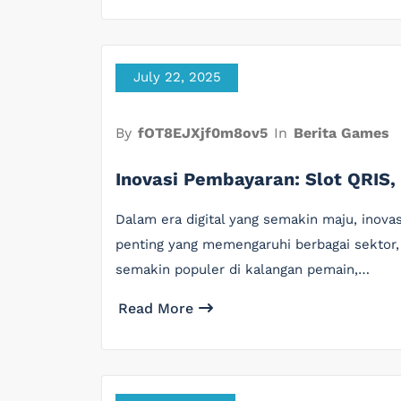
July 22, 2025
By
fOT8EJXjf0m8ov5
In
Berita Games
Inovasi Pembayaran: Slot QRIS
Dalam era digital yang semakin maju, inov
penting yang memengaruhi berbagai sektor, 
semakin populer di kalangan pemain,…
Read More