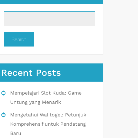
Search
Recent Posts
Mempelajari Slot Kuda: Game
Untung yang Menarik
Mengetahui Walitogel: Petunjuk
Komprehensif untuk Pendatang
Baru