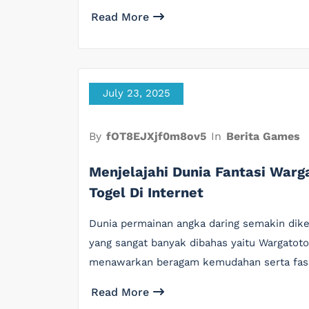
Read More
July 23, 2025
By
fOT8EJXjf0m8ov5
In
Berita Games
Menjelajahi Dunia Fantasi War
Togel Di Internet
Dunia permainan angka daring semakin diken
yang sangat banyak dibahas yaitu Wargatoto
menawarkan beragam kemudahan serta fasi
Read More