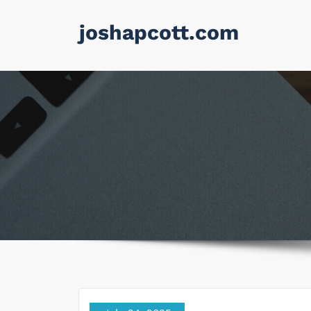
Skip
joshapcott.com
to
content