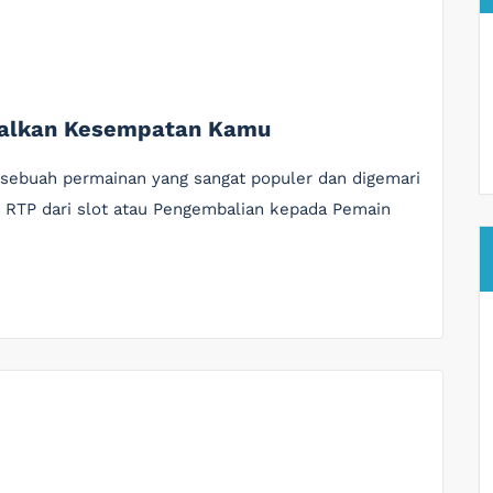
malkan Kesempatan Kamu
h sebuah permainan yang sangat populer dan digemari
t, RTP dari slot atau Pengembalian kepada Pemain