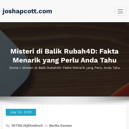
Skip
joshapcott.com
to
content
Misteri di Balik Rubah4D: Fakta
Menarik yang Perlu Anda Tahu
Home
»
Misteri di Balik Rubah4D: Fakta Menarik yang Perlu Anda Tahu
July 20, 2025
By
fOT8EJXjf0m8ov5
In
Berita Games