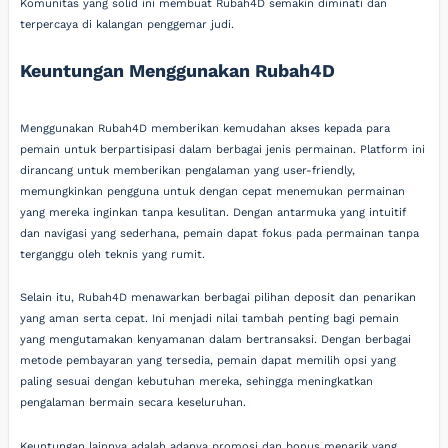
Komunitas yang solid ini membuat Rubah4D semakin diminati dan
terpercaya di kalangan penggemar judi.
Keuntungan Menggunakan Rubah4D
Menggunakan Rubah4D memberikan kemudahan akses kepada para
pemain untuk berpartisipasi dalam berbagai jenis permainan. Platform ini
dirancang untuk memberikan pengalaman yang user-friendly,
memungkinkan pengguna untuk dengan cepat menemukan permainan
yang mereka inginkan tanpa kesulitan. Dengan antarmuka yang intuitif
dan navigasi yang sederhana, pemain dapat fokus pada permainan tanpa
terganggu oleh teknis yang rumit.
Selain itu, Rubah4D menawarkan berbagai pilihan deposit dan penarikan
yang aman serta cepat. Ini menjadi nilai tambah penting bagi pemain
yang mengutamakan kenyamanan dalam bertransaksi. Dengan berbagai
metode pembayaran yang tersedia, pemain dapat memilih opsi yang
paling sesuai dengan kebutuhan mereka, sehingga meningkatkan
pengalaman bermain secara keseluruhan.
Keuntungan lainnya adalah adanya promosi dan bonus menarik yang