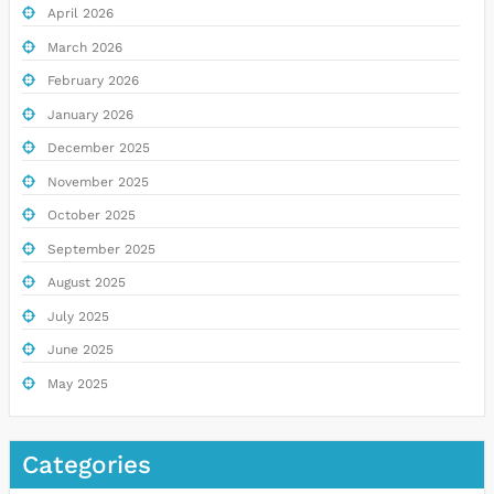
April 2026
March 2026
February 2026
January 2026
December 2025
November 2025
October 2025
September 2025
August 2025
July 2025
June 2025
May 2025
Categories