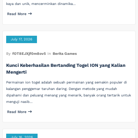
kaya dan unik, mencerminkan dinamika…
Read More
July 17, 2026
By
fOT8EJXjf0m8ov5
In
Berita Games
Kunci Keberhasilan Bertanding Togel ION yang Kalian
Mengerti
Permainan ion togel adalah sebuah permainan yang semakin populer di
kalangan penggemar taruhan daring. Dengan metode yang mudah
dipahami dan peluang menang yang menarik, banyak orang tertarik untuk
menguji nasib…
Read More
July 16, 2026