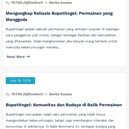
By
fOT8EJXjf0m8ov5
In
Berita Games
Mengungkap Rahasia Bupatitogel: Permainan yang
Menggoda
Bupatitogel adalah sebuah permainan yang semakin populer di kalangan
para penggemar judi online. Dengan berbagai fasilitas dan kemudahan
yang ditawarkan, tidak mengherankan jika banyak orang tertarik untuk
mencoba keberuntungan mereka…
Read More
July 18, 2026
By
fOT8EJXjf0m8ov5
In
Berita Games
Bupatitogel: Komunitas dan Budaya di Balik Permainan
Bupatitogel merupakan salah satu permainan yang tidak hanya
mengandalkan keberuntungan, tetapi juga membangun interaksi dan
komunitas di sekitarnya. Di balik fenomena ini, terdapat budaya yang