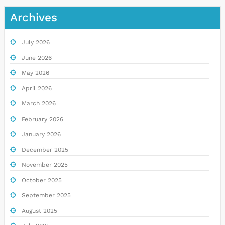
Archives
July 2026
June 2026
May 2026
April 2026
March 2026
February 2026
January 2026
December 2025
November 2025
October 2025
September 2025
August 2025