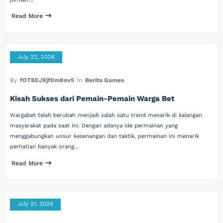
Read More
July 22, 2026
By
fOT8EJXjf0m8ov5
In
Berita Games
Kisah Sukses dari Pemain-Pemain Warga Bet
Wargabet telah berubah menjadi salah satu trend menarik di kalangan
masyarakat pada saat ini. Dengan adanya ide permainan yang
menggabungkan unsur kesenangan dan taktik, permainan ini menarik
perhatian banyak orang…
Read More
July 21, 2026