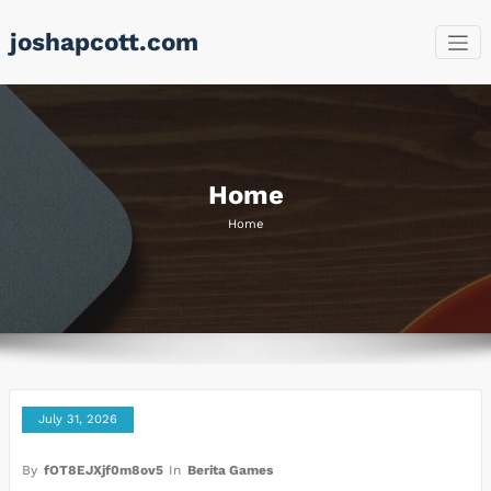
Skip
joshapcott.com
to
content
Home
Home
July 31, 2026
By
fOT8EJXjf0m8ov5
In
Berita Games